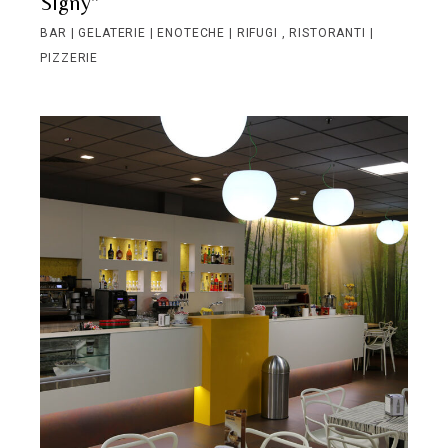
Signy”
BAR | GELATERIE | ENOTECHE | RIFUGI
RISTORANTI |
PIZZERIE